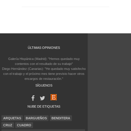
ÚLTIMAS OPINIONES
Galería Hispánica (Madrid): "Hemos quedado muy
contentos con el resultado de su trabajo"
Diego Hernández (Canarias): "He quedado muy satisfecho
con el trabajo y el próximo mes tiene previsto hacer otros
encargos de restauración."
SÍGUENOS
NUBE DE ETIQUETAS
ARQUETAS
BARGUEÑOS
BENDITERA
CRUZ
CUADRO